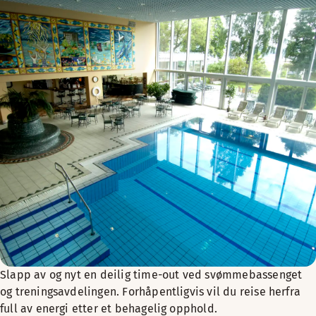
Slapp av og nyt en deilig time-out ved svømmebassenget
og treningsavdelingen. Forhåpentligvis vil du reise herfra
full av energi etter et behagelig opphold.