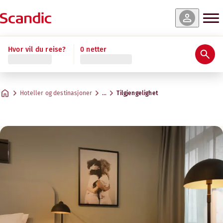
Hvor vil du reise?
0 netter
Hoteller og destinasjoner
…
Tilgjengelighet