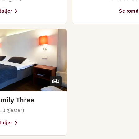
aljer
Se romd
Bestill bord
2
amily Three
 3 gjester)
aljer