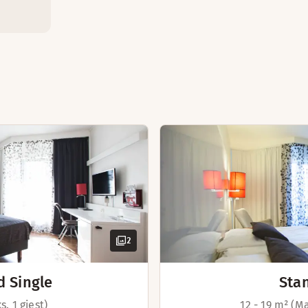
Strykejern og strykebrett
Vannkoker med kaffe/te
Separat toalett
Vannkoker med kaffe/te
Badekåper
Spisebord
Badekåper
Skrivebord og stol
Ikke-røyk
Skrivebord og stol
Hårføner
Stol/stoler
Hårføner
Baderomsartikler
Privat badstue (tilgjengelig i no
Balkong
Sovesofa
Strykejern og strykebrett
Vannkoker med kaffe/te
Badekåper
Skrivebord og stol
2
Hårføner
d Single
Sta
. 1 gjest)
12 - 19 m² (Ma