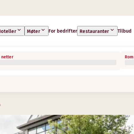
For bedrifter
Tilbud
oteller
Møter
Restauranter
 netter
Rom 
a