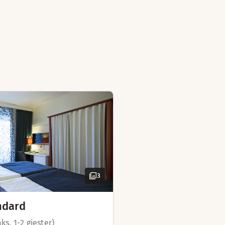
en rom)
3
ndard
ks. 1-2 gjester)