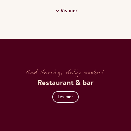
Vis mer
God stemning, deilige smaker!
Restaurant & bar
Les mer