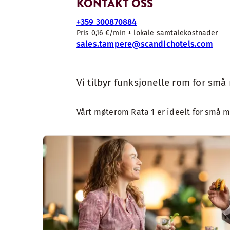
KONTAKT OSS
+359 300870884
Pris 0,16 €/min + lokale samtalekostnader
sales.tampere@scandichotels.com
Vi tilbyr funksjonelle rom for s
Vårt møterom Rata 1 er ideelt for små m