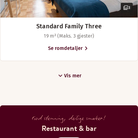
3
Standard Family Three
19 m² (Maks. 3 gjester)
Se romdetaljer
Vis mer
God stemning, deilige smaker!
Restaurant & bar