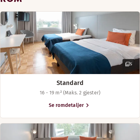
To separate senger (100 cm)
24-timers sikkerhet
Kafé
Golfbane (0-30 km)
5
Parkering for funksjonshemmede
Standard
Strykerom
16 - 19 m² (Maks. 2 gjester)
Se romdetaljer