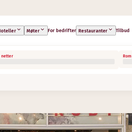
For bedrifter
Tilbud
oteller
Møter
Restauranter
 netter
Rom 