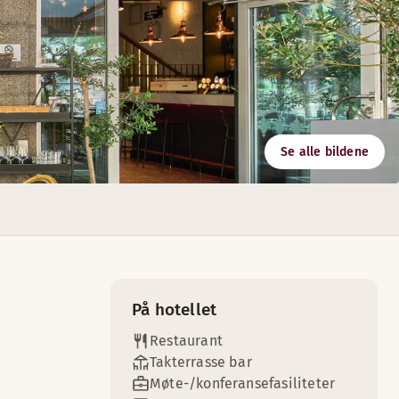
Se alle bildene
 du jobber.
g moderne rom for arrangementer med opptil 300 personer.
På hotellet
Restaurant
Takterrasse bar
Møte-/konferansefasiliteter