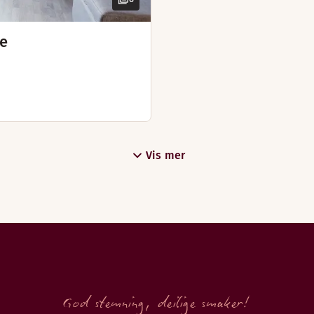
ee
16 år)
r varme sommerkvelder, men også for kjølige vinterkvelder. 
Vis mer
God stemning, deilige smaker!