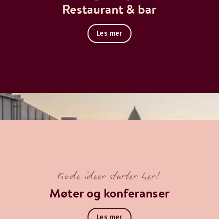
Restaurant & bar
Les mer
Gode ideer starter her!
Møter og konferanser
Les mer