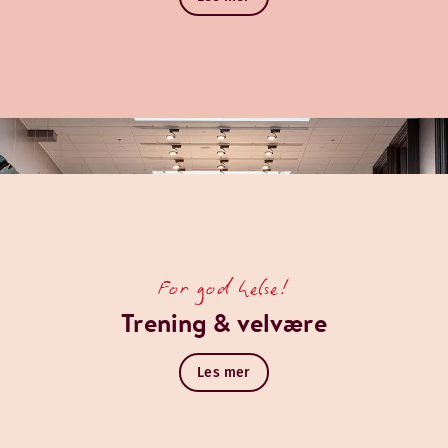
For god helse!
Trening & velvære
Les mer