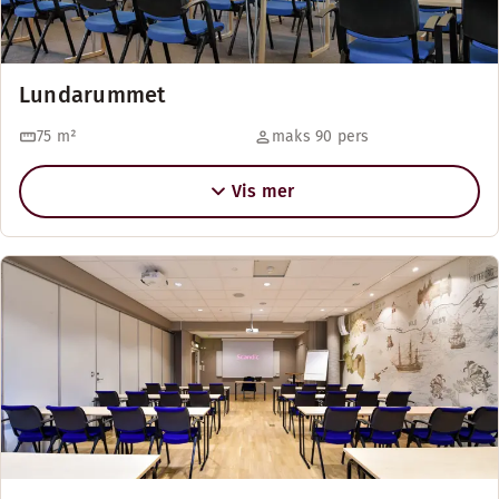
Lundarummet
75
m²
maks 90 pers
Vis mer