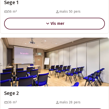
Sege 1
56
m²
maks 50 pers
Vis mer
Sege 2
36
m²
maks 28 pers