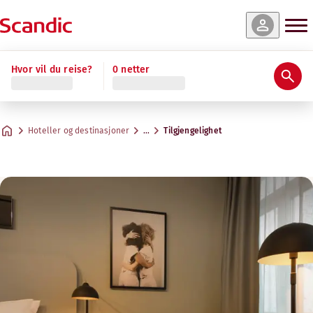
Hvor vil du reise?
0 netter
Hoteller og destinasjoner
…
Tilgjengelighet