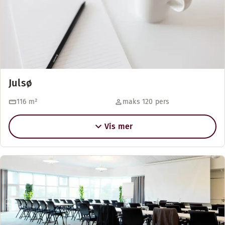
Julsø
116
m²
maks 120 pers
Vis mer