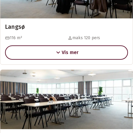
Langsø
116
m²
maks 120 pers
Vis mer