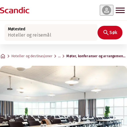
Møtested
Søk
Hoteller og reisemål
Hoteller og destinasjoner
…
Møter, konferanser og arrangemente