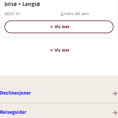
Julsø + Langsø
232
m²
maks 260 pers
Vis mer
Vis mer
Destinasjoner
Reiseguider