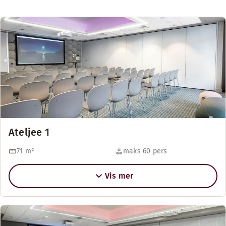
Ateljee 1
71
m²
maks 60 pers
Vis mer