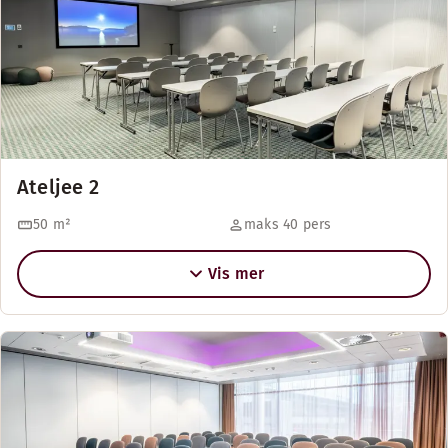
Ateljee 2
50
m²
maks 40 pers
Vis mer