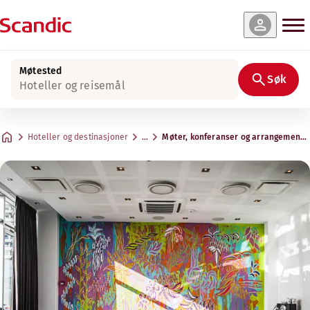
Møtested
Søk
Hoteller og reisemål
Hoteller og destinasjoner
…
Møter, konferanser og arrangemente