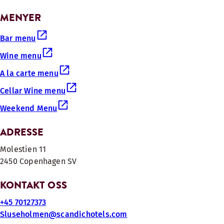
MENYER
Bar menu
Wine menu
A la carte menu
Cellar Wine menu
Weekend Menu
ADRESSE
Molestien 11
2450 Copenhagen SV
KONTAKT OSS
+45 70127373
Sluseholmen@scandichotels.com