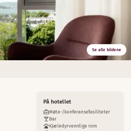
Se alle bildene
utstyr du behøver til møtet. Alle møterom har trådløst interne
På hotellet
Møte-/konferansefasiliteter
Bar
Kjæledyrvennlige rom