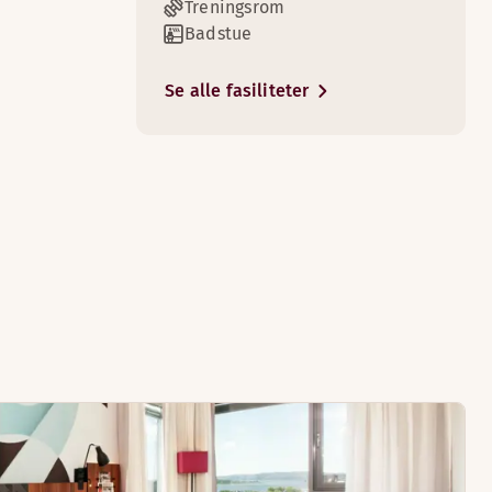
Treningsrom
Badstue
Se alle fasiliteter
3
om har sittegrupper.