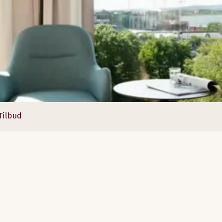
)
 Vi har 11 (12) forskjellige konferanserom med alt av teknisk 
Tilbud
)
4
3
2