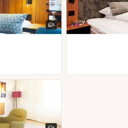
Skrivebord og stol
Hårføner
3
4