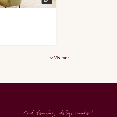
Vis mer
God stemning, deilige smaker!