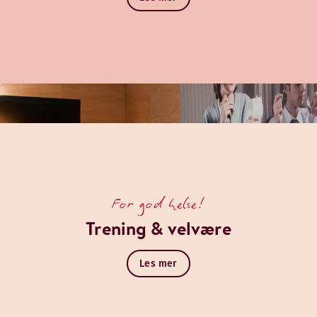
For god helse!
Trening & velvære
Les mer