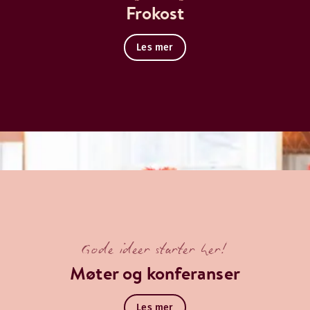
Frokost
Les mer
Gode ideer starter her!
Møter og konferanser
Les mer