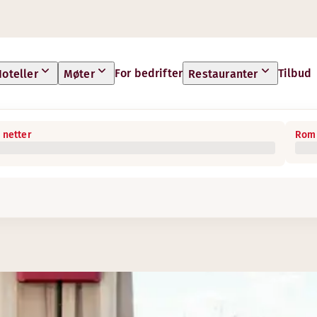
For bedrifter
Tilbud
oteller
Møter
Restauranter
 netter
Rom 