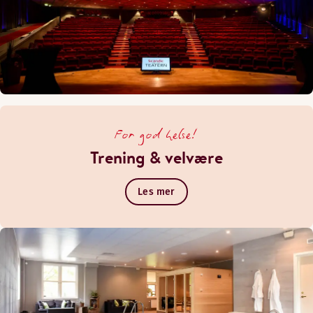
For god helse!
Trening & velvære
Les mer