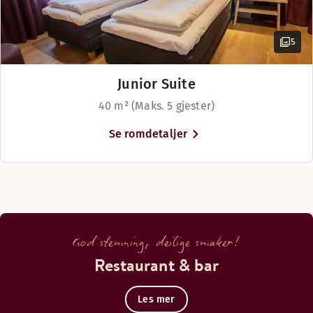
5
Junior Suite
40 m² (Maks. 5 gjester)
Se romdetaljer
God stemning, deilige smaker!
Restaurant & bar
Les mer