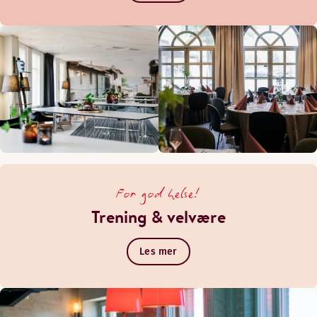
For god helse!
Trening & velvære
Les mer