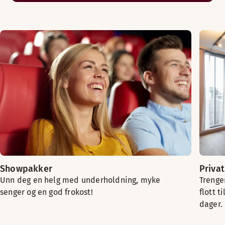
Showpakker
Priva
Unn deg en helg med underholdning, myke
Trenger
senger og en god frokost!
flott t
dager.