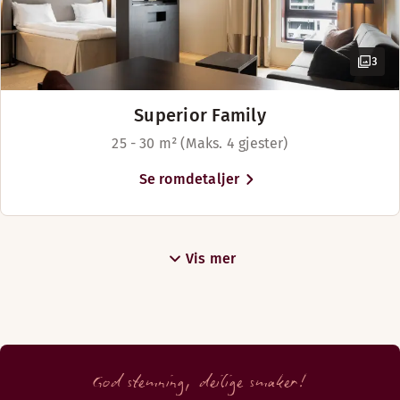
Avhengig av tilgjengelighet
Senger for opptil 6 personer
3
Superior Family
25 - 30 m² (Maks. 4 gjester)
Se romdetaljer
Vis mer
God stemning, deilige smaker!