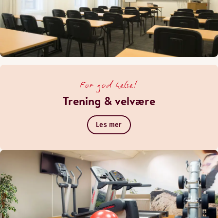
For god helse!
Trening & velvære
Les mer