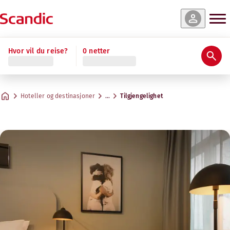
Hvor vil du reise?
0 netter
Hoteller og destinasjoner
…
Tilgjengelighet