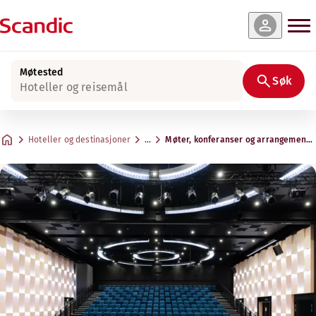
Møtested
Søk
Hoteller og reisemål
Hoteller og destinasjoner
…
Møter, konferanser og arrangemente