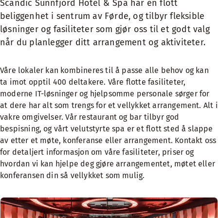
Scandic Sunnfjord Hotel & Spa har en flott
beliggenhet i sentrum av Førde, og tilbyr fleksible
løsninger og fasiliteter som gjør oss til et godt valg
når du planlegger ditt arrangement og aktiviteter.
Våre lokaler kan kombineres til å passe alle behov og kan
ta imot opptil 400 deltakere. Våre flotte fasiliteter,
moderne IT-løsninger og hjelpsomme personale sørger for
at dere har alt som trengs for et vellykket arrangement. Alt i
vakre omgivelser. Vår restaurant og bar tilbyr god
bespisning, og vårt velutstyrte spa er et flott sted å slappe
av etter et møte, konferanse eller arrangement. Kontakt oss
for detaljert informasjon om våre fasiliteter, priser og
hvordan vi kan hjelpe deg gjøre arrangementet, møtet eller
konferansen din så vellykket som mulig.