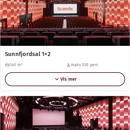
Sunnfjordsal 1+2
340
m²
maks 530 pers
Vis mer