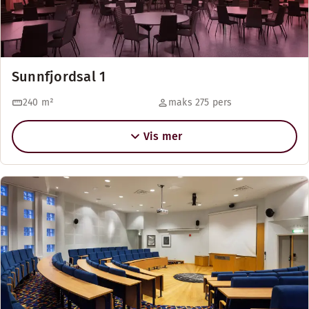
Sunnfjordsal 1
240
m²
maks 275 pers
Vis mer