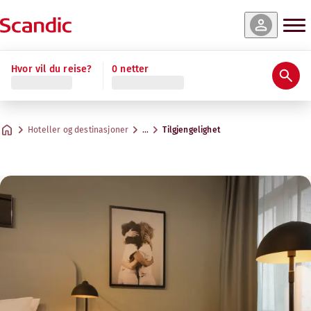
Hvor vil du reise?
0 netter
Hoteller og destinasjoner
…
Tilgjengelighet