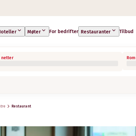
For bedrifter
Tilbud
oteller
Møter
Restauranter
 netter
Rom 
stre
Restaurant