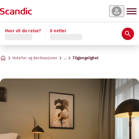
Hvor vil du reise?
0 netter
Hoteller og destinasjoner
…
Tilgjengelighet