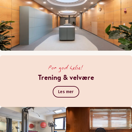
For god helse!
Trening & velvære
Les mer