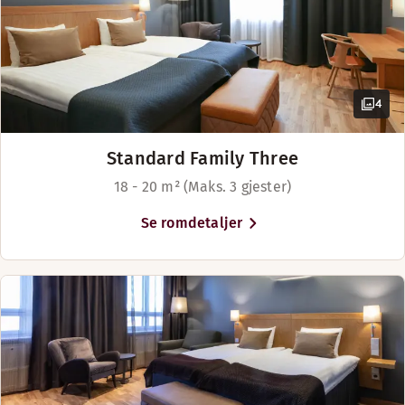
På veien bør du stoppe innom vår Lounge-bar, der bartendere
4
Åpningstider
Standard Family Three
BAR
18 - 20 m² (Maks. 3 gjester)
Mandag-Lørdag: 16:00-23:00
Se romdetaljer
Søndag: Stengt