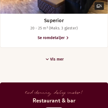
5
Superior
20 - 25 m² (Maks. 3 gjester)
Se romdetaljer
Vis mer
God stemning, deilige smaker!
Restaurant & bar