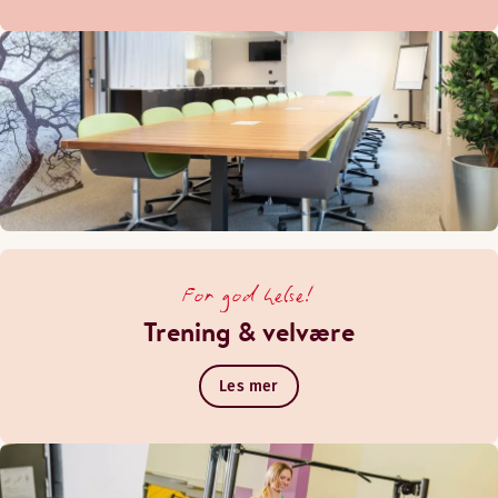
For god helse!
Trening & velvære
Les mer