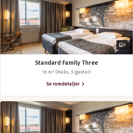
Hotellet har en koselig restaurantbar og lobbybar.
Åpningstider
BAR
Mandag-Søndag: 09:00-01:30
3
Standard Family Three
16 m² (Maks. 3 gjester)
Se romdetaljer