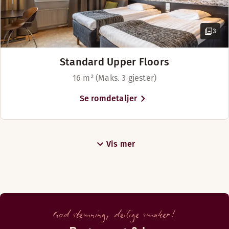
3
Standard Upper Floors
16 m² (Maks. 3 gjester)
Se romdetaljer
Vis mer
God stemning, deilige smaker!