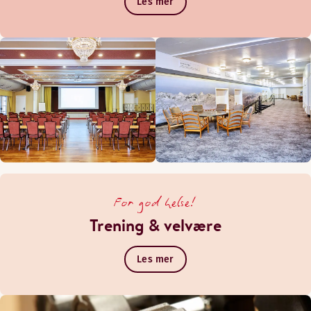
Les mer
For god helse!
Trening & velvære
Les mer