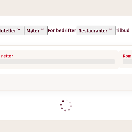
For bedrifter
Tilbud
oteller
Møter
Restauranter
 netter
Rom 