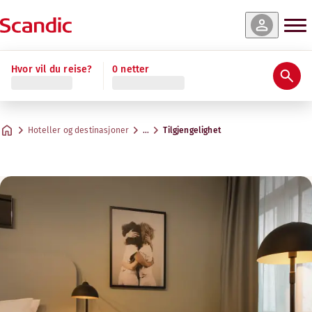
Hvor vil du reise?
0 netter
Hoteller og destinasjoner
…
Tilgjengelighet