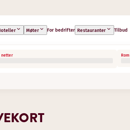
For bedrifter
Tilbud
oteller
Møter
Restauranter
 netter
Rom 
VEKORT