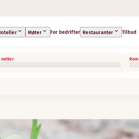
For bedrifter
Tilbud
oteller
Møter
Restauranter
 netter
Rom 