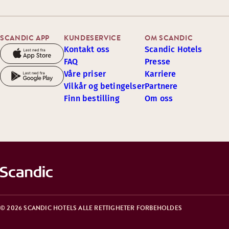
SCANDIC APP
KUNDESERVICE
OM SCANDIC
Kontakt oss
Scandic Hotels
FAQ
Presse
Våre priser
Karriere
Vilkår og betingelser
Partnere
Finn bestilling
Om oss
© 2026 SCANDIC HOTELS ALLE RETTIGHETER FORBEHOLDES