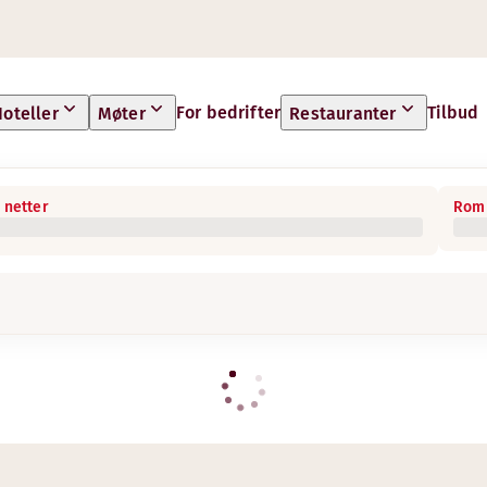
For bedrifter
Tilbud
oteller
Møter
Restauranter
 netter
Rom 