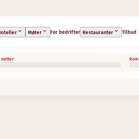
For bedrifter
Tilbud
oteller
Møter
Restauranter
 netter
Rom 