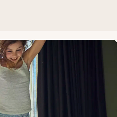
r resepsjonen for bedre tilsyn.
år i Norge, Sverige, Danmark og Finland, mellom 13 og 17 i T
i velger materialer og leverandører av våre barneprodukter: