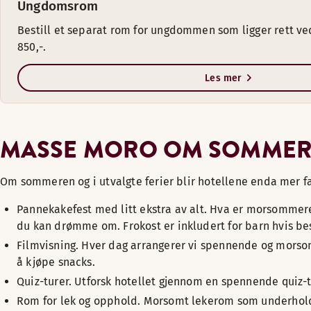
Ungdomsrom
Bestill et separat rom for ungdommen som ligger rett ved
850,-.
Les mer
MASSE MORO OM SOMMERE
Om sommeren og i utvalgte ferier blir hotellene enda mer fami
Pannekakefest med litt ekstra av alt. Hva er morsommere
du kan drømme om. Frokost er inkludert for barn hvis besti
Filmvisning. Hver dag arrangerer vi spennende og morsomme 
å kjøpe snacks.
Quiz-turer. Utforsk hotellet gjennom en spennende quiz-t
Rom for lek og opphold. Morsomt lekerom som underholder