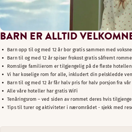
lekerommene må ha god belysning og ventilasjon
bare barnevennlige og miljøvennlige penner og fargestift
skjermer og TV-er er sikret slik at de ikke kan velte
BARN ER ALLTID VELKOMN
Barn opp til og med 12 år bor gratis sammen med voksn
Barn til og med 12 år spiser frokost gratis såfremt rommet
Romslige familierom er tilgjengelig på de fleste hotelle
Vi har koselige rom for alle, inkludert din pelskledde ven
Barn til og med 12 år får halv pris for halv porsjon fra v
Alle våre hoteller har gratis WiFi
Tenåringsrom – ved siden av rommet deres hvis tilgjenge
Tips til turer og aktiviteter i nærområdet - sjekk med re