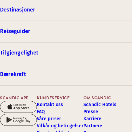
Destinasjoner
Reiseguider
Tilgjengelighet
Bærekraft
SCANDIC APP
KUNDESERVICE
OM SCANDIC
Kontakt oss
Scandic Hotels
FAQ
Presse
Våre priser
Karriere
Vilkår og betingelser
Partnere