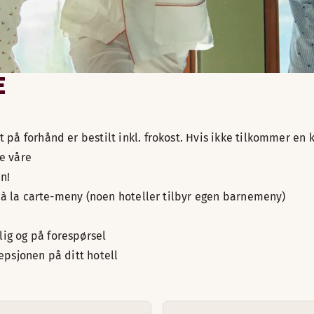
er
E
e
 på forhånd er bestilt inkl. frokost. Hvis ikke tilkommer en 
ne våre
n!
år à la carte-meny (noen hoteller tilbyr egen barnemeny)
lig og på forespørsel
sepsjonen på ditt hotell