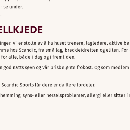
 - se under.
.
ELLKJEDE
ninger. Vi er stolte av å ha huset trenere, lagledere, aktive 
hjemme hos Scandic, fra små lag, breddeidretten og eliten. For
or alle, både i dag og i fremtiden.
en god natts søvn og vår prisbelønte frokost. Og som medle
 Scandic Sports får dere enda flere fordeler.
hemming, syns- eller hørselsproblemer, allergi eller sitter i 