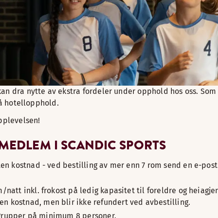
kan dra nytte av ekstra fordeler under opphold hos oss. Som
på hotellopphold.
opplevelsen!
 MEDLEM I SCANDIC SPORTS
ten kostnad - ved bestilling av mer enn 7 rom send en e-pos
/natt inkl. frokost på ledig kapasitet til foreldre og heiagj
 kostnad, men blir ikke refundert ved avbestilling.
or grupper på minimum 8 personer.