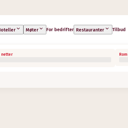
For bedrifter
Tilbud
oteller
Møter
Restauranter
 netter
Rom 