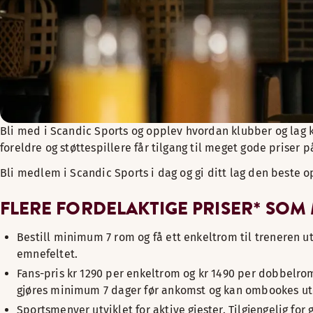
Bli med i Scandic Sports og opplev hvordan klubber og lag 
foreldre og støttespillere får tilgang til meget gode priser 
Bli medlem i Scandic Sports i dag og gi ditt lag den beste 
FLERE FORDELAKTIGE PRISER* SOM
Bestill minimum 7 rom og få ett enkeltrom til treneren u
emnefeltet.
​Fans-pris kr 1290 per enkeltrom og kr 1490 per dobbelrom
gjøres minimum 7 dager før ankomst og kan ombookes uten
​Sportsmenyer utviklet for aktive gjester. Tilgjengelig f