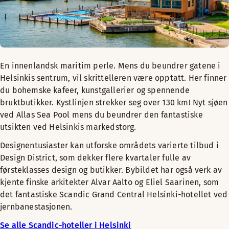
En innenlandsk maritim perle. Mens du beundrer gatene i
Helsinkis sentrum, vil skrittelleren være opptatt. Her finner
du bohemske kafeer, kunstgallerier og spennende
bruktbutikker. Kystlinjen strekker seg over 130 km! Nyt sjøen
ved Allas Sea Pool mens du beundrer den fantastiske
utsikten ved Helsinkis markedstorg.
Designentusiaster kan utforske områdets varierte tilbud i
Design District, som dekker flere kvartaler fulle av
førsteklasses design og butikker. Bybildet har også verk av
kjente finske arkitekter Alvar Aalto og Eliel Saarinen, som
det fantastiske Scandic Grand Central Helsinki-hotellet ved
jernbanestasjonen.
Se alle Scandic-hoteller i Helsinki