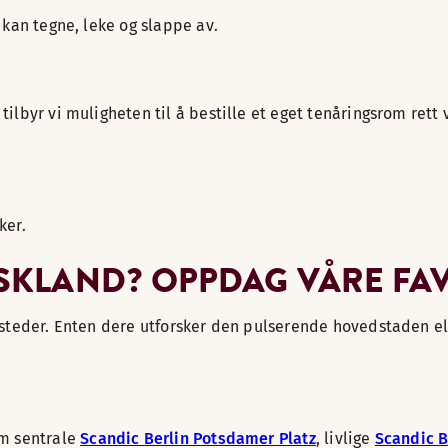
 kan tegne, leke og slappe av.
lbyr vi muligheten til å bestille et eget tenåringsrom rett v
ker.
YSKLAND? OPPDAG VÅRE FA
 steder. Enten dere utforsker den pulserende hovedstaden el
om sentrale
Scandic Berlin Potsdamer Platz
, livlige
Scandic 