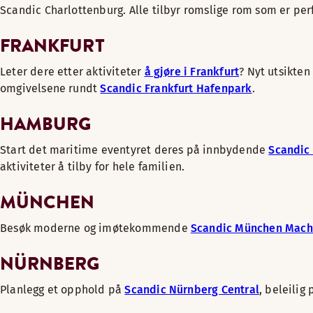
Scandic Charlottenburg. Alle tilbyr romslige rom som er perf
FRANKFURT
Leter dere etter aktiviteter
å gjøre i Frankfurt
? Nyt utsikten
omgivelsene rundt
Scandic Frankfurt Hafenpark
.
HAMBURG
Start det maritime eventyret deres på innbydende
Scandic
aktiviteter å tilby for hele familien.
MÜNCHEN
Besøk moderne og imøtekommende
Scandic München Mach
NÜRNBERG
Planlegg et opphold på
Scandic Nürnberg Central
, beleilig