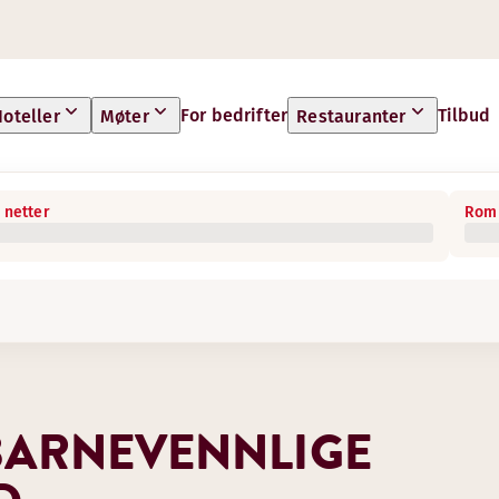
For bedrifter
Tilbud
oteller
Møter
Restauranter
 netter
Rom 
 BARNEVENNLIGE