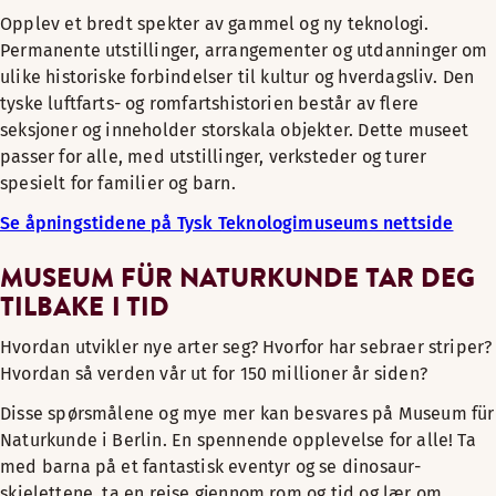
Opplev et bredt spekter av gammel og ny teknologi.
Permanente utstillinger, arrangementer og utdanninger om
ulike historiske forbindelser til kultur og hverdagsliv. Den
tyske luftfarts- og romfartshistorien består av flere
seksjoner og inneholder storskala objekter. Dette museet
passer for alle, med utstillinger, verksteder og turer
spesielt for familier og barn.
Se åpningstidene på Tysk Teknologimuseums nettside
MUSEUM FÜR NATURKUNDE TAR DEG
TILBAKE I TID
Hvordan utvikler nye arter seg? Hvorfor har sebraer striper?
Hvordan så verden vår ut for 150 millioner år siden?
Disse spørsmålene og mye mer kan besvares på Museum für
Naturkunde i Berlin. En spennende opplevelse for alle! Ta
med barna på et fantastisk eventyr og se dinosaur-
skjelettene, ta en reise gjennom rom og tid og lær om