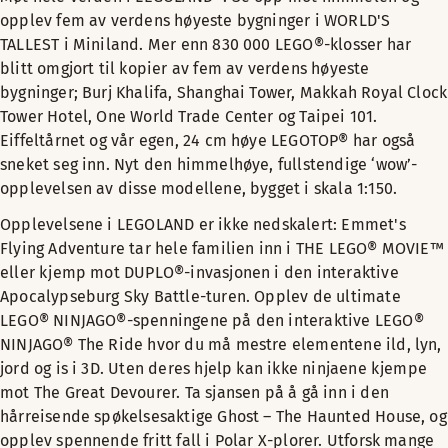
opplev fem av verdens høyeste bygninger i WORLD'S
TALLEST i Miniland. Mer enn 830 000 LEGO®-klosser har
blitt omgjort til kopier av fem av verdens høyeste
bygninger; Burj Khalifa, Shanghai Tower, Makkah Royal Clock
Tower Hotel, One World Trade Center og Taipei 101.
Eiffeltårnet og vår egen, 24 cm høye LEGOTOP® har også
sneket seg inn. Nyt den himmelhøye, fullstendige ‘wow’-
opplevelsen av disse modellene, bygget i skala 1:150.
Opplevelsene i LEGOLAND er ikke nedskalert: Emmet's
Flying Adventure tar hele familien inn i THE LEGO® MOVIE™
eller kjemp mot DUPLO®-invasjonen i den interaktive
Apocalypseburg Sky Battle-turen. Opplev de ultimate
LEGO® NINJAGO®-spenningene på den interaktive LEGO®
NINJAGO® The Ride hvor du må mestre elementene ild, lyn,
jord og is i 3D. Uten deres hjelp kan ikke ninjaene kjempe
mot The Great Devourer. Ta sjansen på å gå inn i den
hårreisende spøkelsesaktige Ghost – The Haunted House, og
opplev spennende fritt fall i Polar X-plorer. Utforsk mange