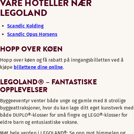
VÅRE HOTELLER NÆR
LEGOLAND
Scandic Kolding
Scandic Opus Horsens
HOPP OVER KØEN
Hopp over køen og få rabatt på inngangsbilletten ved å
kjøpe
billettene dine online
.
LEGOLAND® – FANTASTISKE
OPPLEVELSER
Byggeeventyr venter både unge og gamle med 8 utrolige
byggeattraksjoner, hvor du kan lage ditt eget kunstverk med
både DUPLO®-klosser for små fingre og LEGO®-klosser for
eldre barn og entusiastiske voksne.
Møt hele verden i LEGOLAND®: Se opp mot himmelen og