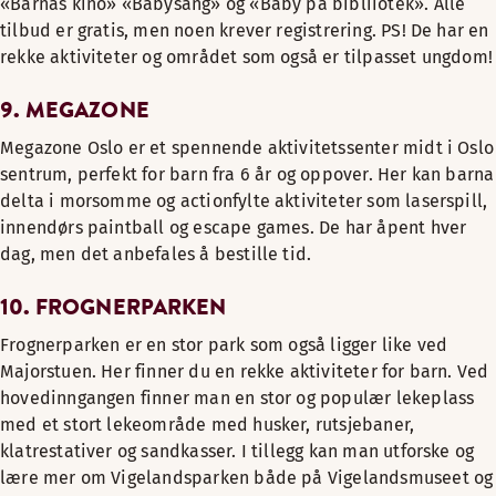
«Barnas kino» «Babysang» og «Baby på bibliiotek». Alle
tilbud er gratis, men noen krever registrering. PS! De har en
rekke aktiviteter og området som også er tilpasset ungdom!
9. MEGAZONE
Megazone Oslo er et spennende aktivitetssenter midt i Oslo
sentrum, perfekt for barn fra 6 år og oppover. Her kan barna
delta i morsomme og actionfylte aktiviteter som laserspill,
innendørs paintball og escape games. De har åpent hver
dag, men det anbefales å bestille tid.
10. FROGNERPARKEN
Frognerparken er en stor park som også ligger like ved
Majorstuen. Her finner du en rekke aktiviteter for barn. Ved
hovedinngangen finner man en stor og populær lekeplass
med et stort lekeområde med husker, rutsjebaner,
klatrestativer og sandkasser. I tillegg kan man utforske og
lære mer om Vigelandsparken både på Vigelandsmuseet og