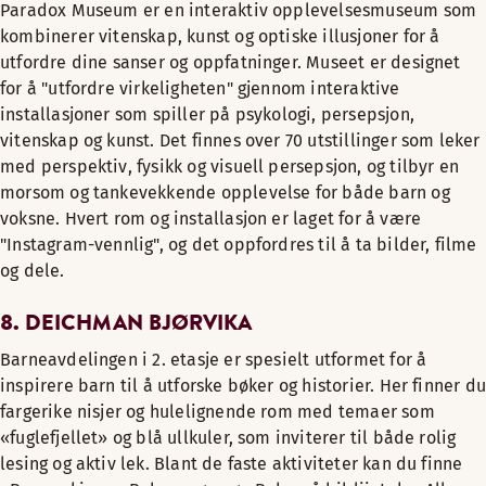
Paradox Museum er en interaktiv opplevelsesmuseum som
kombinerer vitenskap, kunst og optiske illusjoner for å
utfordre dine sanser og oppfatninger. Museet er designet
for å "utfordre virkeligheten" gjennom interaktive
installasjoner som spiller på psykologi, persepsjon,
vitenskap og kunst. Det finnes over 70 utstillinger som leker
med perspektiv, fysikk og visuell persepsjon, og tilbyr en
morsom og tankevekkende opplevelse for både barn og
voksne. Hvert rom og installasjon er laget for å være
"Instagram-vennlig", og det oppfordres til å ta bilder, filme
og dele.
8.
DEICHMAN BJØRVIKA
Barneavdelingen i 2. etasje er spesielt utformet for å
inspirere barn til å utforske bøker og historier. Her finner du
fargerike nisjer og hulelignende rom med temaer som
«fuglefjellet» og blå ullkuler, som inviterer til både rolig
lesing og aktiv lek. Blant de faste aktiviteter kan du finne