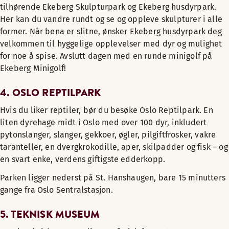
tilhørende Ekeberg Skulpturpark og Ekeberg husdyrpark.
Her kan du vandre rundt og se og oppleve skulpturer i alle
former. Når bena er slitne, ønsker Ekeberg husdyrpark deg
velkommen til hyggelige opplevelser med dyr og mulighet
for noe å spise. Avslutt dagen med en runde minigolf på
Ekeberg Minigolf!
4. OSLO REPTILPARK
Hvis du liker reptiler, bør du besøke Oslo Reptilpark. En
liten dyrehage midt i Oslo med over 100 dyr, inkludert
pytonslanger, slanger, gekkoer, øgler, pilgiftfrosker, vakre
taranteller, en dvergkrokodille, aper, skilpadder og fisk – og
en svart enke, verdens giftigste edderkopp.
Parken ligger nederst på St. Hanshaugen, bare 15 minutters
gange fra Oslo Sentralstasjon.
5. TEKNISK MUSEUM