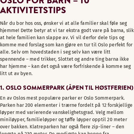
OSLO FOR BARN – 10
AKTIVITETSTIPS
Når du bor hos oss, ønsker vi at alle familier skal føle seg
hjemme! Dette betyr at vi tar ekstra godt vare på barna, slik
at hele familien kan slappe av. Vi vil derfor dele tips og
komme med forslag som kan gjøre en tur til Oslo perfekt for
alle. Selv om hovedstaden i seg selv kan være litt
spennende – med trikker, Slottet og andre ting barna ikke
har hjemme – kan det også være forfriskende å komme seg
litt ut av byen.
1. OSLO SOMMERPARK (ÅPEN TIL HØSTFERIEN)
En av Oslos mest populære parker er Oslo Sommerpark.
Parken har 200 elementer i trærne fordelt på 12 forskjellige
løyper med varierende vanskelighetsgrad. Velg mellom
miniløyper, familieløyper og tøffe løyper opptil 20 meter
over bakken. Klatreparken har også flere zip-liner – den
lengste på 230 meter. De modigste kan hoppe fra