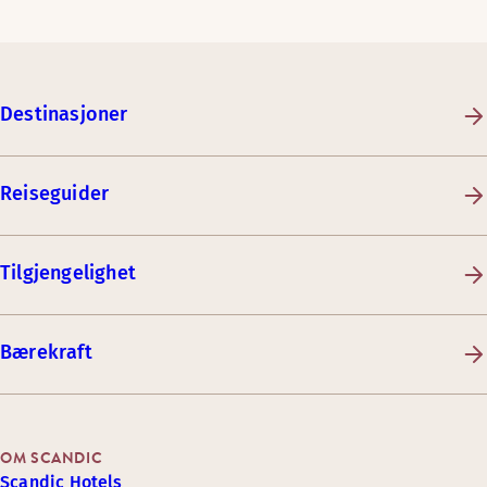
Destinasjoner
Reiseguider
Tilgjengelighet
Bærekraft
OM SCANDIC
Scandic Hotels