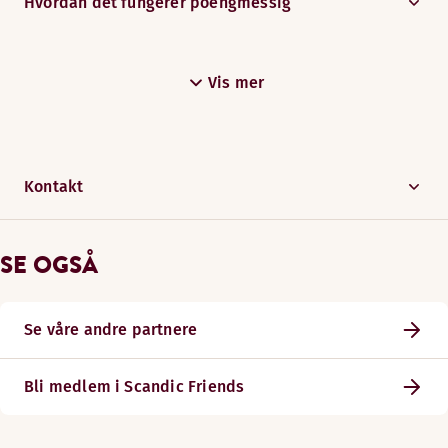
Hvordan det fungerer poengmessig
Vis mer
Kontakt
SE OGSÅ
Se våre andre partnere
Bli medlem i Scandic Friends