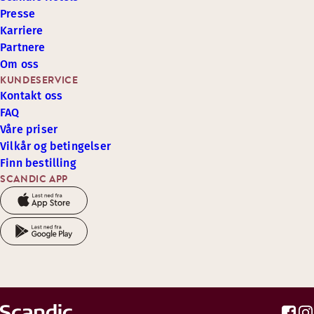
Presse
Karriere
Partnere
Om oss
KUNDESERVICE
Kontakt oss
FAQ
Våre priser
Vilkår og betingelser
Finn bestilling
SCANDIC APP