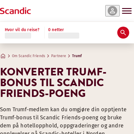
Hvor vil du reise?
0 netter
Om Scandic Friends
Partnere
Trumf
KONVERTER TRUMF-
BONUS TIL SCANDIC
FRIENDS-POENG
Som Trumf-medlem kan du omgjøre din opptjente
Trumf-bonus til Scandic Friends-poeng og bruke
dem på hotellopphold, oppgraderinger og andre
opplevelser på Scandic-hoteller i Norden.