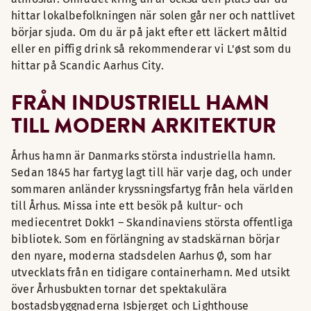
hittar lokalbefolkningen när solen går ner och nattlivet
börjar sjuda. Om du är på jakt efter ett läckert måltid
eller en piffig drink så rekommenderar vi L'øst som du
hittar på Scandic Aarhus City.
FRÅN INDUSTRIELL HAMN
TILL MODERN ARKITEKTUR
Århus hamn är Danmarks största industriella hamn.
Sedan 1845 har fartyg lagt till här varje dag, och under
sommaren anländer kryssningsfartyg från hela världen
till Århus. Missa inte ett besök på kultur- och
mediecentret Dokk1 – Skandinaviens största offentliga
bibliotek. Som en förlängning av stadskärnan börjar
den nyare, moderna stadsdelen Aarhus Ø, som har
utvecklats från en tidigare containerhamn. Med utsikt
över Århusbukten tornar det spektakulära
bostadsbyggnaderna Isbjerget och Lighthouse