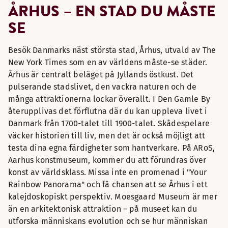
ÅRHUS – EN STAD DU MÅSTE
SE
Besök Danmarks näst största stad, Århus, utvald av The
New York Times som en av världens måste-se städer.
Århus är centralt beläget på Jyllands östkust. Det
pulserande stadslivet, den vackra naturen och de
många attraktionerna lockar överallt. I Den Gamle By
återupplivas det förflutna där du kan uppleva livet i
Danmark från 1700-talet till 1900-talet. Skådespelare
väcker historien till liv, men det är också möjligt att
testa dina egna färdigheter som hantverkare. På ARoS,
Aarhus konstmuseum, kommer du att förundras över
konst av världsklass. Missa inte en promenad i "Your
Rainbow Panorama" och få chansen att se Århus i ett
kalejdoskopiskt perspektiv. Moesgaard Museum är mer
än en arkitektonisk attraktion – på museet kan du
utforska människans evolution och se hur människan