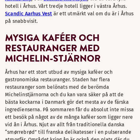
hotell i Århus. Vårt tredje hotell ligger i västra Århus.
Scandic Aarhus Vest
är ett utmärkt val om du är i Århus
på snabbvisit.
MYSIGA KAFÉER OCH
RESTAURANGER MED
MICHELIN-STJÄRNOR
Århus har ett stort utbud av mysiga kaféer och
gastronomiska restauranger. Staden har flera
restauranger som belönats med de berömda
Michelinstjärnorna och du kan vara säker på att de
bästa kockarna i Danmark gör det mesta av de färska
ingredienserna. På sommaren får du absolut inte missa
ett besök på något av de många kaféer som ligger nere
vid ån i Århus. Njut av allt från traditionella danska
“smørrebrød” till franska delikatesser i en pulserande
atmosfär. Området kring ån är också den plats där du