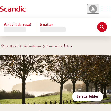
Vart vill du resa?
0 nätter
Hotell & destinationer
Danmark
Århus
Se alla bilder