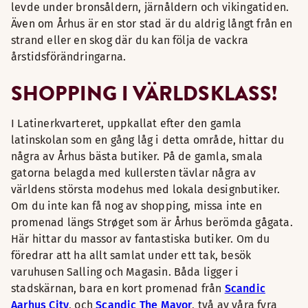
levde under bronsåldern, järnåldern och vikingatiden.
Även om Århus är en stor stad är du aldrig långt från en
strand eller en skog där du kan följa de vackra
årstidsförändringarna.
SHOPPING I VÄRLDSKLASS!
I Latinerkvarteret, uppkallat efter den gamla
latinskolan som en gång låg i detta område, hittar du
några av Århus bästa butiker. På de gamla, smala
gatorna belagda med kullersten tävlar några av
världens största modehus med lokala designbutiker.
Om du inte kan få nog av shopping, missa inte en
promenad längs Strøget som är Århus berömda gågata.
Här hittar du massor av fantastiska butiker. Om du
föredrar att ha allt samlat under ett tak, besök
varuhusen Salling och Magasin. Båda ligger i
stadskärnan, bara en kort promenad från
Scandic
Aarhus City
, och
Scandic The Mayor
, två av våra fyra