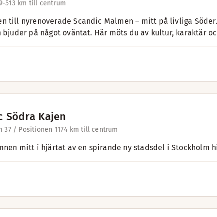
9-51
3 km till centrum
 till nyrenoverade Scandic Malmen – mitt på livliga Söder. P
n bjuder på något oväntat. Här möts du av kultur, karaktär o
c Södra Kajen
 37 / Positionen 117
4 km till centrum
mnen mitt i hjärtat av en spirande ny stadsdel i Stockholm hi