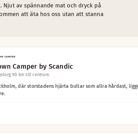
er. Njut av spännande mat och dryck på
lkommen att äta hos oss utan att stanna
wn Camper by Scandic
storg 9
0 km till centrum
ockholm, där storstadens hjärta bultar som allra hårdast, l
re.