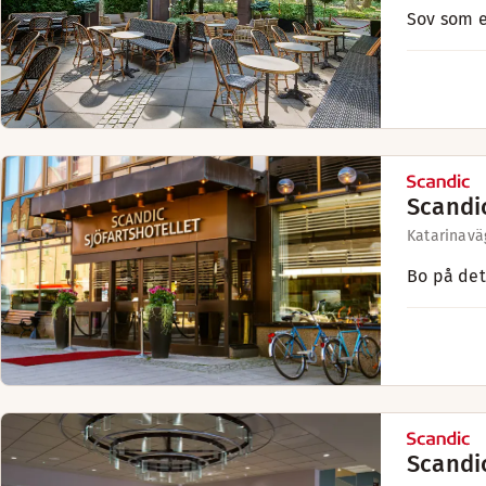
Sov som e
Scandic
Katarinavä
Bo på det
Scandi