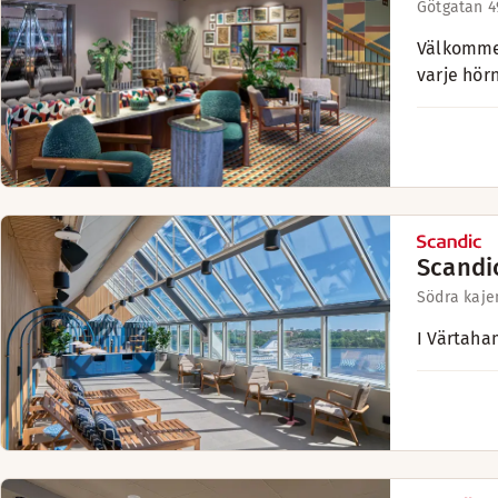
Götgatan 4
Välkommen
varje hör
Scandi
Södra kajen
I Värtaha