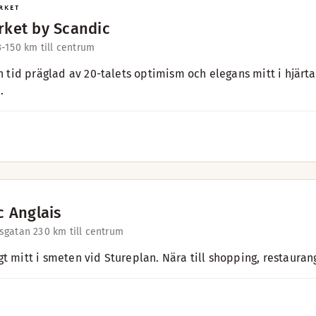
ket by Scandic
3-15
0 km till centrum
 en tid präglad av 20-talets optimism och elegans mitt i hjärt
.
c Anglais
sgatan 23
0 km till centrum
gt mitt i smeten vid Stureplan. Nära till shopping, restaur