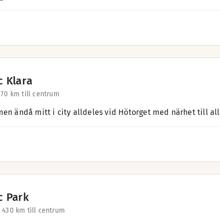
c Klara
 7
0 km till centrum
men ändå mitt i city alldeles vid Hötorget med närhet till al
c Park
 43
0 km till centrum