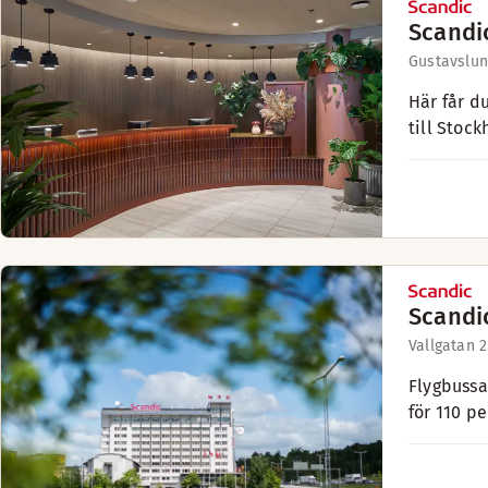
Scandic
Gustavslun
Här får d
till Stock
Scandi
Vallgatan 2
Flygbussa
för 110 pe