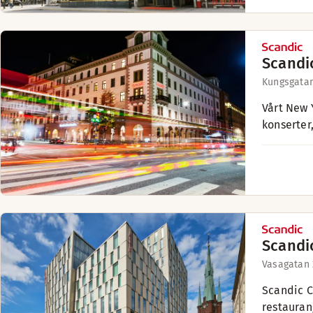
Scandi
Kungsgatan
Vårt New 
konserter,
Scandi
Vasagatan 
Scandic C
restauran