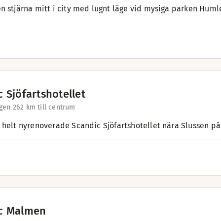
n stjärna mitt i city med lugnt läge vid mysiga parken Hum
 Sjöfartshotellet
gen 26
2 km till centrum
 helt nyrenoverade Scandic Sjöfartshotellet nära Slussen p
c Malmen