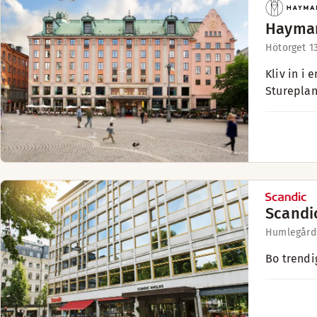
Haymar
Hötorget 1
Kliv in i
Stureplan
Scandi
Humlegård
Bo trendi