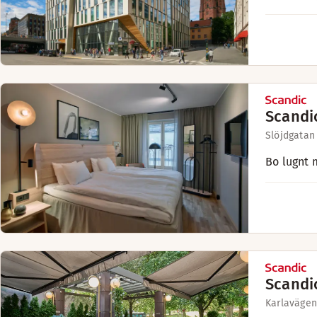
Scandi
Slöjdgatan
Bo lugnt 
Scandi
Karlavägen