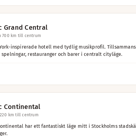
c Grand Central
 70
0 km till centrum
York-inspirerade hotell med tydlig musikprofil. Tillsamman
 spelningar, restauranger och barer i centralt cityläge.
c Continental
22
0 km till centrum
ontinental har ett fantastiskt läge mitt i Stockholms stads
ger.