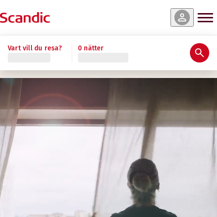
Vart vill du resa?
0 nätter
Förmåner som gör Scandic till en fantast
RÄTTVISA OCH KONKURRENSKRAFTIGA
Konkurrenskraftig lön enligt kollektivavtal och marknads
Försäkringar och pension som stärker din trygghet.
Föräldraledighet och betald semester enligt nationella ri
EN OMTÄNKSAM ARBETSPLATS
Stark satsning på social och miljömässig hållbarhet.
En inkluderande, säker och tillgänglig arbetsplats med ak
Engagemang i samhället genom partnerskap och volontä