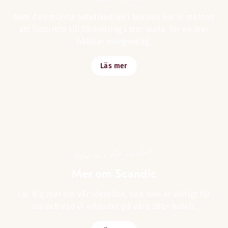
Som den största hotellkedjan i Norden har vi makten
att inspirera till förändring i stor skala, för en mer
hållbar morgondag.
Läs mer
Kliv in i vår värld!
Mer om Scandic
Lär dig mer om vår identitet, vad som är viktigt för
oss och vad vi erbjuder på våra 280+ hotell.