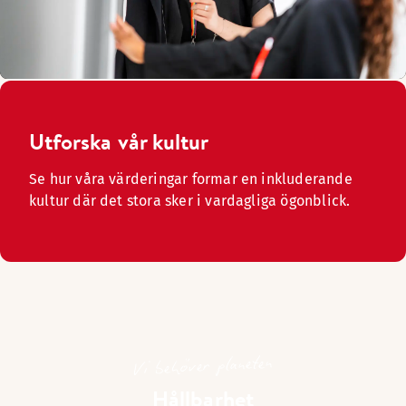
Utforska vår kultur
Se hur våra värderingar formar en inkluderande
kultur där det stora sker i vardagliga ögonblick.
Vi behöver planeten
Hållbarhet