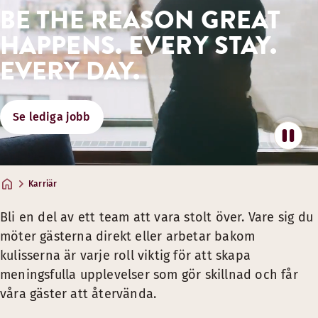
BE THE REASON GREAT
FANTASTISKA HOTELLUPPLEVELSER, 
HAPPENS. EVERY STAY.
Medarbetarpriser på hotellvistelser, mat & dryck.*
EVERY DAY.
Bra partnererbjudanden på resor och mycket mer
Dela upplevelsen med familj och vänner genom särskild
Se lediga jobb
* Förmåner gäller alla medarbetare med giltigt Medarbetark
STÖD FÖR DITT VÄLMÅENDE OCH FLEXIB
Hälsopartnerskap och tillgång till gym.
Karriär
En kultur som främjar flexibla arbetsformer som stödjer l
Bli en del av ett team att vara stolt över. Vare sig du
Inspiration för hälsosamma vanor och energi i vardagen.
möter gästerna direkt eller arbetar bakom
MÖJLIGHETER ATT VÄXA
kulisserna är varje roll viktig för att skapa
meningsfulla upplevelser som gör skillnad och får
Lärande och utbildning genom Scandic Academy.
våra gäster att återvända.
Utvecklingsmöjligheter inom många roller och på flera pl