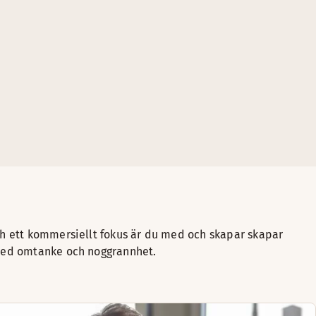
Se alla lediga jobb
Se alla lediga job
Se alla lediga jobb
Se alla lediga jobb
Se alla l
Se alla lediga jobb
ch ett kommersiellt fokus är du med och skapar skapar
 med omtanke och noggrannhet.