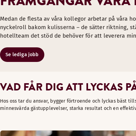
FRAMGÅNGAR VÅRA
Software Engineer
Key Account Manager
Pricing
Accounting Manager
HR & Payroll Services
Procurement
Tech Lead
Group & Event Advisor
Brand & Marketing
Accounts Receivable Specialist
Learning & Development
Sustainability
Medan de flesta av våra kollegor arbetar på våra ho
System Specialist
Sales Manager
Digital Experience & CRM
Accounts Payable Specialist
Leadership Development
F&B
nyckelroll bakom kulisserna – de sätter riktning, st
IT Service Manager
Loyalty
Andra HR‑specialistfunktioner
Safety & Security
hotellteam det stöd de behöver för att leverera mi
Tech Trainee
Technical Support
Hotel Operations Support
Se lediga jobb
VAD FÅR DIG ATT LYCKAS P
Hos oss tar du ansvar, bygger förtroende och lyckas bäst t
minnesvärda gästupplevelser, starka resultat och en effekt