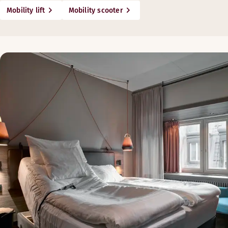
Mobility lift
Mobility scooter
Inga mattor i mötesrummen
... OM DU HAR NEDSATT HÖRSEL
Hörslingor finns vid receptionsdisken
Det finns portabla hörslingor för möten
Vibrerande väckarklockor som även väcker vid brandlar
... OM DU ÄR ALLERGISK
Inga allergiframkallande dekorationer används vid fruko
Det finns gluten- och laktosfritt bröd på begäran
Inga mattor i mötesrummen
... OM DU HAR NEDSATT SYN
Ledarhundar är alltid välkomna på våra hotell utan kost
Faktablad med punktskrift finns i receptionen på våra sv