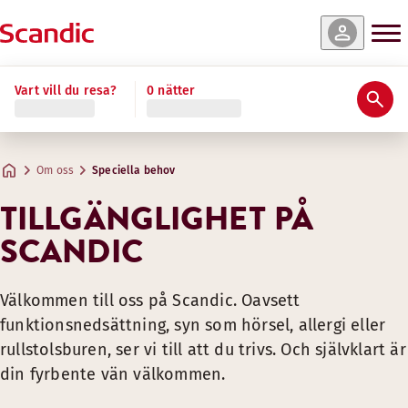
Vart vill du resa?
0 nätter
Smarta lösningar
DESIGN FÖR ALLA – SOM FAKTI
Om oss
Speciella behov
TILLGÄNGLIGHET PÅ
Konceptet "Design för alla" är centralt i vårt tillgängligh
SCANDIC
SMARTA DESIGNLÖSNINGAR PÅ
Välkommen till oss på Scandic. Oavsett
Hur kan en gäst med nedsatt hörsel höra brandlarmet? En vi
funktionsnedsättning, syn som hörsel, allergi eller
... OM DU HAR NÅGON FUNKTIONSNE
rullstolsburen, ser vi till att du trivs. Och självklart är
din fyrbente vän välkommen.
Rum för personer med någon form av funktionsnedsättning
Receptionsdisken har käpphållare