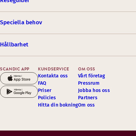
Reseguider
Speciella behov
Hållbarhet
SCANDIC APP
KUNDSERVICE
OM OSS
Kontakta oss
Vårt företag
FAQ
Pressrum
Priser
Jobba hos oss
Policies
Partners
Hitta din bokning
Om oss