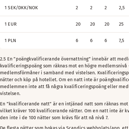
1 SEK/DKK/NOK
2
2
2
2,5
1 EUR
20
20
20
25
1 PLN
6
6
6
7,5
2.5 En ”poängkvalificerande övernattning” innebär att me
kvalificeringspoäng som räknas mot en högre medlemsnivå –
medlemsförmåner i samband med vistelsen. Kvalificeringsp
nätter och köp på hotellet. Om en natt inte är poängkvali
medlemmen inte att få några kvalificeringspoäng eller me
vistelsen.
En ”kvalificerande natt” är en intjänad natt som räknas mo
vilket kräver 100 kvalificerande nätter. Om en natt inte är k
den inte i de 100 nätter som krävs för att nå nivå 7.
De flesta nätter som bokas via Scandics webbplats/app, ett