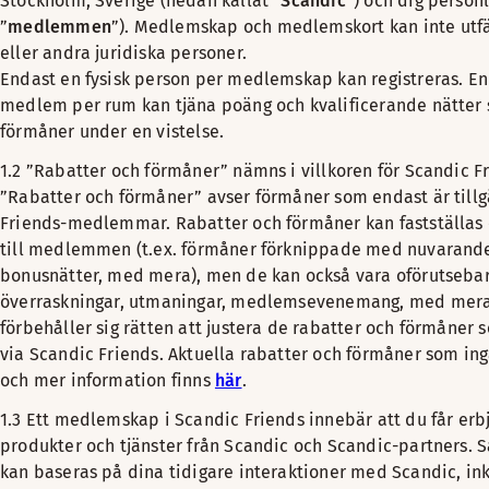
Stockholm, Sverige (nedan kallat ”
Scandic
”) och dig person
”
medlemmen
”). Medlemskap och medlemskort kan inte utfär
eller andra juridiska personer.
Endast en fysisk person per medlemskap kan registreras. E
medlem per rum kan tjäna poäng och kvalificerande nätter 
förmåner under en vistelse.
1.2 ”Rabatter och förmåner” nämns i villkoren för Scandic
”Rabatter och förmåner” avser förmåner som endast är tillg
Friends-medlemmar. Rabatter och förmåner kan fastställa
till medlemmen (t.ex. förmåner förknippade med nuvaran
bonusnätter, med mera), men de kan också vara oförutsebara
överraskningar, utmaningar, medlemsevenemang, med mera
förbehåller sig rätten att justera de rabatter och förmåner s
via Scandic Friends. Aktuella rabatter och förmåner som ing
och mer information finns
här
.
1.3 Ett medlemskap i Scandic Friends innebär att du får e
produkter och tjänster från Scandic och Scandic-partners.
kan baseras på dina tidigare interaktioner med Scandic, ink