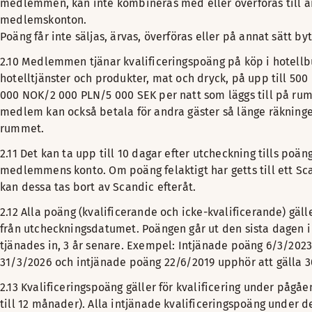
medlemmen, kan inte kombineras med eller överföras till 
medlemskonton.
Poäng får inte säljas, ärvas, överföras eller på annat sätt b
2.10 Medlemmen tjänar kvalificeringspoäng på köp i hotellb
hotelltjänster och produkter, mat och dryck, på upp till 50
000 NOK/2 000 PLN/5 000 SEK per natt som läggs till på ru
medlem kan också betala för andra gäster så länge räkning
rummet.
2.11 Det kan ta upp till 10 dagar efter utcheckning tills poän
medlemmens konto. Om poäng felaktigt har getts till ett 
kan dessa tas bort av Scandic efteråt.
2.12 Alla poäng (kvalificerande och icke-kvalificerande) gälle
från utcheckningsdatumet. Poängen går ut den sista dagen
tjänades in, 3 år senare. Exempel: Intjänade poäng 6/3/2023
31/3/2026 och intjänade poäng 22/6/2019 upphör att gälla 3
2.13 Kvalificeringspoäng gäller för kvalificering under på
till 12 månader). Alla intjänade kvalificeringspoäng under 