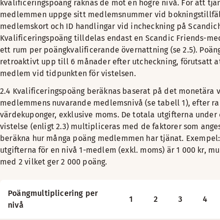
kvalificeringspoäng räknas de mot en högre nivå. För att tj
medlemmen uppge sitt medlemsnummer vid bokningstillfäl
medlemskort och ID handlingar vid incheckning på Scandich
Kvalificeringspoäng tilldelas endast en Scandic Friends-me
ett rum per poängkvalificerande övernattning (se 2.5). Poäng
retroaktivt upp till 6 månader efter utcheckning, förutsatt a
medlem vid tidpunkten för vistelsen.
2.4 Kvalificeringspoäng beräknas baserat på det monetära 
medlemmens nuvarande medlemsnivå (se tabell 1), efter ra
värdekuponger, exklusive moms. De totala utgifterna under 
vistelse (enligt 2.3) multipliceras med de faktorer som anges 
beräkna hur många poäng medlemmen har tjänat. Exempel:
utgifterna för en nivå 1-medlem (exkl. moms) är 1 000 kr, m
med 2 vilket ger 2 000 poäng.
Poängmultiplicering per
1
2
3
4
nivå