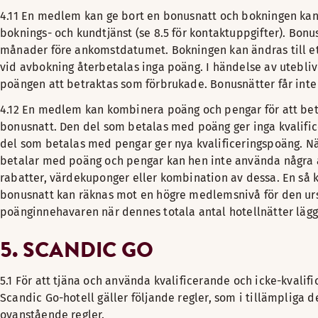
4.11 En medlem kan ge bort en bonusnatt och bokningen kan
boknings- och kundtjänst (se 8.5 för kontaktuppgifter). Bon
månader före ankomstdatumet. Bokningen kan ändras till e
vid avbokning återbetalas inga poäng. I händelse av uteb
poängen att betraktas som förbrukade. Bonusnätter får inte 
4.12 En medlem kan kombinera poäng och pengar för att bet
bonusnatt. Den del som betalas med poäng ger inga kvalifi
del som betalas med pengar ger nya kvalificeringspoäng. 
betalar med poäng och pengar kan hen inte använda några
rabatter, värdekuponger eller kombination av dessa. En så 
bonusnatt kan räknas mot en högre medlemsnivå för den ur
poänginnehavaren när dennes totala antal hotellnätter lägg
5. SCANDIC GO
5.1 För att tjäna och använda kvalificerande och icke-kvali
Scandic Go-hotell gäller följande regler, som i tillämpliga d
ovanstående regler.