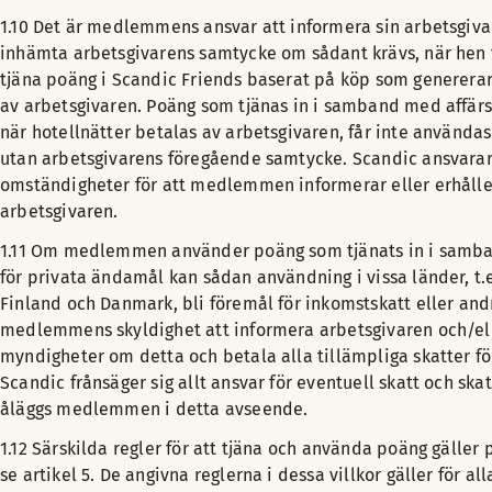
1.10 Det är medlemmens ansvar att informera sin arbetsgivar
inhämta arbetsgivarens samtycke om sådant krävs, när hen f
tjäna poäng i Scandic Friends baserat på köp som generera
av arbetsgivaren. Poäng som tjänas in i samband med affärsr
när hotellnätter betalas av arbetsgivaren, får inte använda
utan arbetsgivarens föregående samtycke. Scandic ansvarar
omständigheter för att medlemmen informerar eller erhåll
arbetsgivaren.
1.11 Om medlemmen använder poäng som tjänats in i samba
för privata ändamål kan sådan användning i vissa länder, t.e
Finland och Danmark, bli föremål för inkomstskatt eller andr
medlemmens skyldighet att informera arbetsgivaren och/el
myndigheter om detta och betala alla tillämpliga skatter f
Scandic frånsäger sig allt ansvar för eventuell skatt och sk
åläggs medlemmen i detta avseende.
1.12 Särskilda regler för att tjäna och använda poäng gäller 
se artikel 5. De angivna reglerna i dessa villkor gäller för al