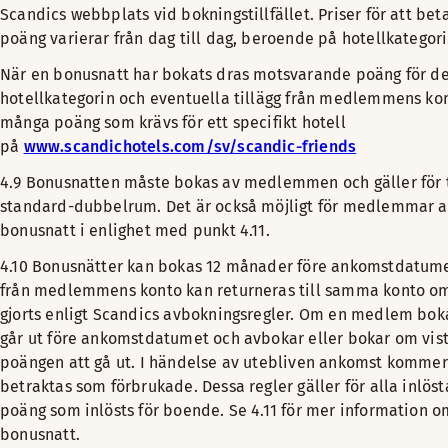
Scandics webbplats vid bokningstillfället. Priser för att b
poäng varierar från dag till dag, beroende på hotellkategori
När en bonusnatt har bokats dras motsvarande poäng för de
hotellkategorin och eventuella tillägg från medlemmens ko
många poäng som krävs för ett specifikt hotell
på
www.scandichotels.com/sv/scandic-friends
4.9 Bonusnatten måste bokas av medlemmen och gäller för t
standard-dubbelrum. Det är också möjligt för medlemmar at
bonusnatt i enlighet med punkt 4.11.
4.10 Bonusnätter kan bokas 12 månader före ankomstdatume
från medlemmens konto kan returneras till samma konto o
gjorts enligt Scandics avbokningsregler. Om en medlem bo
går ut före ankomstdatumet och avbokar eller bokar om vi
poängen att gå ut. I händelse av utebliven ankomst kommer
betraktas som förbrukade. Dessa regler gäller för alla inlös
poäng som inlösts för boende. Se 4.11 för mer information o
bonusnatt.