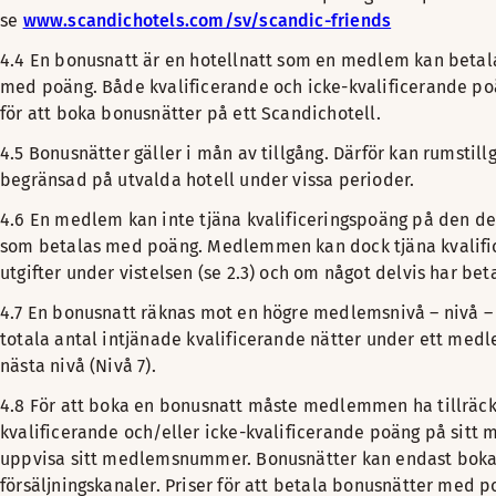
se
www.scandichotels.com/sv/scandic-friends
4.4 En bonusnatt är en hotellnatt som en medlem kan betala 
med poäng. Både kvalificerande och icke-kvalificerande p
för att boka bonusnätter på ett Scandichotell.
4.5 Bonusnätter gäller i mån av tillgång. Därför kan rumstil
begränsad på utvalda hotell under vissa perioder.
4.6 En medlem kan inte tjäna kvalificeringspoäng på den d
som betalas med poäng. Medlemmen kan dock tjäna kvalifi
utgifter under vistelsen (se 2.3) och om något delvis har be
4.7 En bonusnatt räknas mot en högre medlemsnivå – nivå 
totala antal intjänade kvalificerande nätter under ett medl
nästa nivå (Nivå 7).
4.8 För att boka en bonusnatt måste medlemmen ha tillräc
kvalificerande och/eller icke-kvalificerande poäng på sitt
uppvisa sitt medlemsnummer. Bonusnätter kan endast boka
försäljningskanaler. Priser för att betala bonusnätter med p