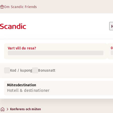
Om Scandic Friends
0
Vart vill du resa?
Kod / kupong
Bonusnatt
Hybridmöten - här, där eller varsomhelst
Mötesdestination
Oavsett hur ni vill mötas – personligen, digitalt eller en ko
Hotell & destinationer
Boka ett hybridmöte hos oss
Avstånd ska inte stoppa dig från att ha ett givande möte! Vi
Konferens och möten