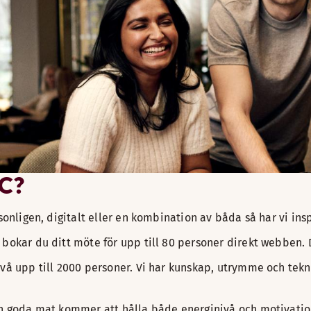
nell videoutrustning, virtuella rum, streamingtjänster, fle
IC?
sonligen, digitalt eller en kombination av båda så har vi ins
 bokar du ditt möte för upp till 80 personer direkt webben.​
vå upp till 2000 personer. Vi har kunskap, utrymme och tekni
ch goda mat kommer att hålla både energinivå och motivati