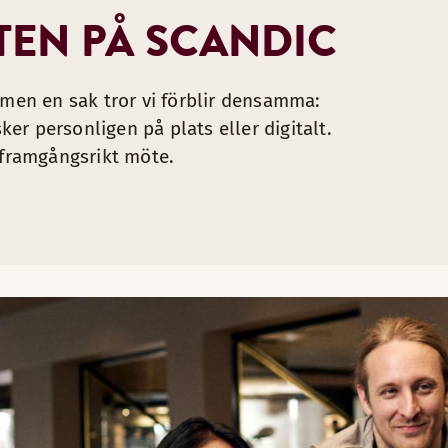
EN PÅ SCANDIC
, tillsammans med en skärm som delas med övriga digitala 
 men en sak tror vi förblir densamma:
r personligen på plats eller digitalt.
 framgångsrikt möte.
levelse för dig som ansluter digitalt. Kameran och mikrofone
jliggör mobilitet i rummet, fjärrstyrd.
sonen som talar.
drar själv som Microsoft Teams, Google Meet etc.