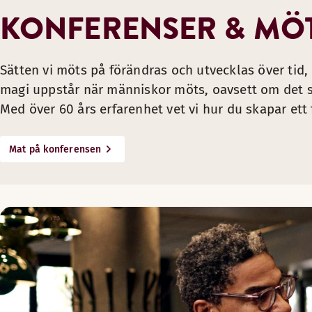
Utforska våra nivåer av hybridlösningar:
KONFERENSER & MÖT
Small — Bättre möten, även digitalt
Möte med standardutrustning för grundläggande mötesbehov
Sätten vi möts på förändras och utvecklas över tid,
Höghastighets-wifi
magi uppstår när människor möts, oavsett om det ske
Skärm och projektor
Med över 60 års erfarenhet vet vi hur du skapar ett
Högtalare
Medium — Ett möte, flera platser
Mat på konferensen
Ett möte med
uppgraderad teknik
för att ge en bättre upp
Höghastighets-wifi
Skärm
Högkvalitativ kamera med ultravidvinkellins och zoom som mö
Intelligent ljudsystem med brusreducering och fokus på per
Mjukvara ingår inte, du använder dig av de program du före