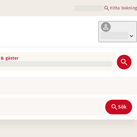
Hitta bokning
& gäster
 lösningar på alla våra hotell. Med rätt teknologi infinner s
Sök
h oavsett vilken digital lösning du bestämmer dig för får du 