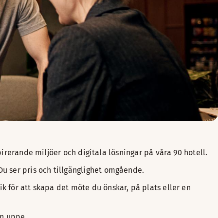
ra kameror osv. Denna nivå tillhandahålls tillsammans med v
pirerande miljöer och digitala lösningar på våra 90 hotell.
 Du ser pris och tillgänglighet omgående.
k för att skapa det möte du önskar, på plats eller en
on uppe.