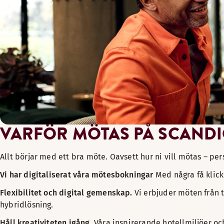
Large — Att vara tillsammans även digitalt
Ett möte med skräddarsydda tekniska lösningar som professio
Dedikerad internetuppkoppling och bandbredd
Höghastighets-wifi
Skräddarsydd teknisk uppsättning för dina behov och syfte.
Tekniker på plats
VARFÖR MÖTAS PÅ SCAND
Allt börjar med ett bra möte. Oavsett hur ni vill mötas – per
Vi har digitaliserat våra mötesbokningar
​Med några få klick
Flexibilitet och digital gemenskap.
Vi erbjuder möten från t
hybridlösning.
Håll kreativiteten igång.
Våra inspirerande hotellmiljöer o