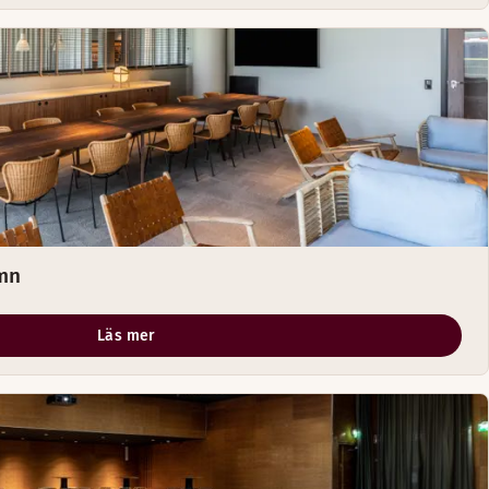
mn
Läs mer