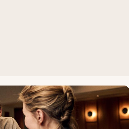
deltagare som använder kameran på sina egna datorer elle
n känner av människor och röster i olika delar av rummet.