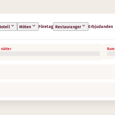
Företag
Erbjudanden
Hotell
Möten
Restauranger
 nätter
Rum 
mbination av båda så har vi inspirerande miljöer och digitala
 erbjuder digitala möten på alla våra 90 hotell i Sverige, oc