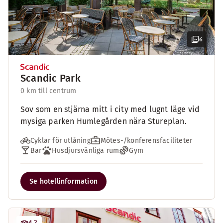
6
Scandic Park
0 km till centrum
Sov som en stjärna mitt i city med lugnt läge vid
mysiga parken Humlegården nära Stureplan.
Cyklar för utlåning
Mötes-/konferensfaciliteter
Bar
Husdjursvänliga rum
Gym
Se hotellinformation
4.2