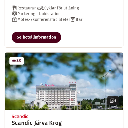
Restaurang
Cyklar för utlåning
Parkering - laddstation
Mötes-/konferensfaciliteter
Bar
Se hotellinformation
3.5
6
Scandic Järva Krog