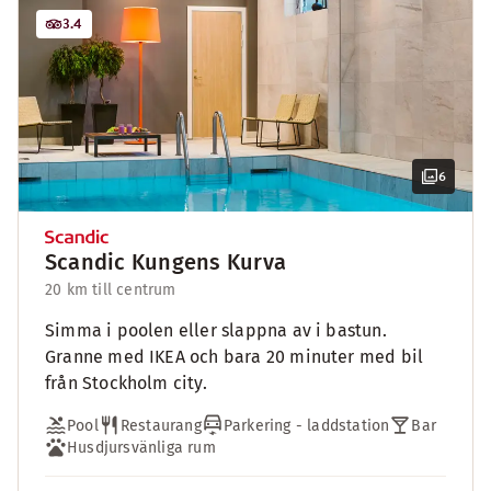
3.4
6
Scandic Kungens Kurva
20 km till centrum
Simma i poolen eller slappna av i bastun.
Granne med IKEA och bara 20 minuter med bil
från Stockholm city.
Pool
Restaurang
Parkering - laddstation
Bar
Husdjursvänliga rum