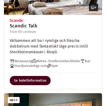
6
Scandic Talk
9 km till centrum
Välkommen att bo i rymliga och fräscha
dubbelrum med fantastiskt läge precis intill
Stockholmsmässan i Älvsjö.
Restaurang
Mötes-/konferensfaciliteter
Bar
Husdjursvänliga rum
Gym
Se hotellinformation
3.9