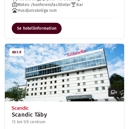
Mötes-/konferensfaciliteter
Bar
Husdjursvänliga rum
Se hotellinformation
3.8
6
Scandic Täby
13 km till centrum