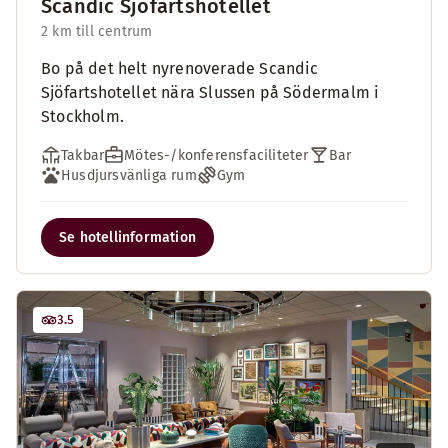
Scandic Sjöfartshotellet
2 km till centrum
Bo på det helt nyrenoverade Scandic
Sjöfartshotellet nära Slussen på Södermalm i
Stockholm.
Takbar
Mötes-/konferensfaciliteter
Bar
Husdjursvänliga rum
Gym
Se hotellinformation
3.5