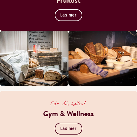
Frukost
Läs mer
För din hälsa!
Gym & Wellness
Läs mer