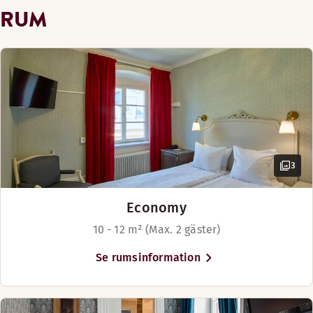
King size-säng (180 cm)
RUM
Queen size-säng (160 cm)
Två separata enkelsängar (90 cm)
3
Economy
10 - 12 m² (Max. 2 gäster)
Se rumsinformation