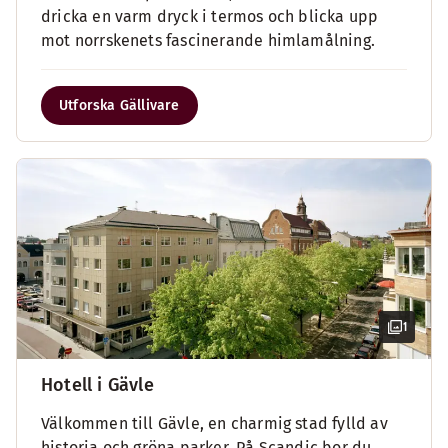
dricka en varm dryck i termos och blicka upp
mot norrskenets fascinerande himlamålning.
Utforska Gällivare
1
Hotell i Gävle
Välkommen till Gävle, en charmig stad fylld av
historia och gröna parker. På Scandic bor du