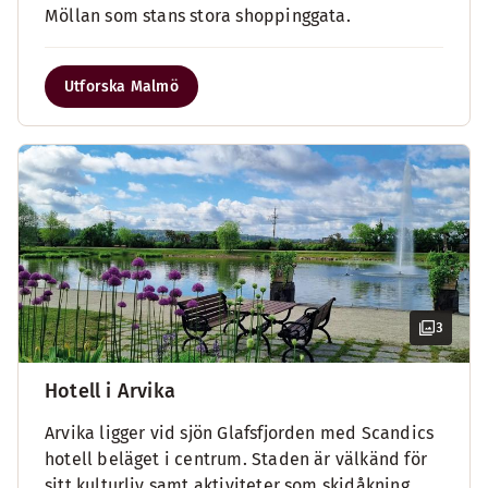
Möllan som stans stora shoppinggata.
Utforska Malmö
3
Hotell i Arvika
Arvika ligger vid sjön Glafsfjorden med Scandics
hotell beläget i centrum. Staden är välkänd för
sitt kulturliv samt aktiviteter som skidåkning,